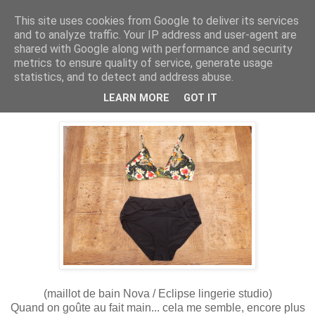
This site uses cookies from Google to deliver its services
and to analyze traffic. Your IP address and user-agent are
shared with Google along with performance and security
metrics to ensure quality of service, generate usage
statistics, and to detect and address abuse.
20 août 2021
Maillot Nova
LEARN MORE
GOT IT
(maillot de bain Nova / Eclipse lingerie studio)
Quand on goûte au fait main... cela me semble, encore plus