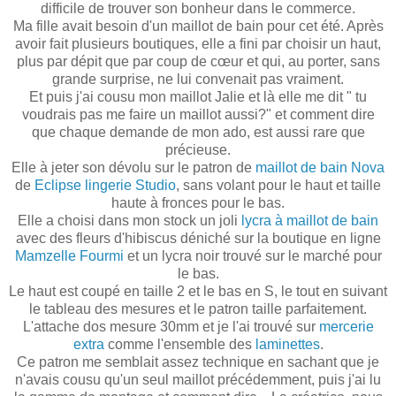
difficile de trouver son bonheur dans le commerce.
Ma fille avait besoin d'un maillot de bain pour cet été. Après
avoir fait plusieurs boutiques, elle a fini par choisir un haut,
plus par dépit que par coup de cœur et qui, au porter, sans
grande surprise, ne lui convenait pas vraiment.
Et puis j'ai cousu mon maillot Jalie et là elle me dit " tu
voudrais pas me faire un maillot aussi?" et comment dire
que chaque demande de mon ado, est aussi rare que
précieuse.
Elle à jeter son dévolu sur le patron de
maillot de bain Nova
de
Eclipse lingerie Studio
, sans volant pour le haut et taille
haute à fronces pour le bas.
Elle a choisi dans mon stock un joli
lycra à maillot de bain
avec des fleurs d'hibiscus déniché sur la boutique en ligne
Mamzelle Fourmi
et un lycra noir trouvé sur le marché pour
le bas.
Le haut est coupé en taille 2 et le bas en S, le tout en suivant
le tableau des mesures et le patron taille parfaitement.
L'attache dos mesure 30mm et je l'ai trouvé sur
mercerie
extra
comme l'ensemble des
laminettes
.
Ce patron me semblait assez technique en sachant que je
n'avais cousu qu'un seul maillot précédemment, puis j'ai lu