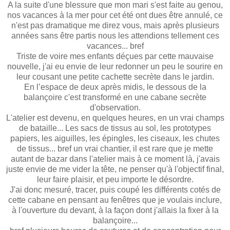
A la suite d'une blessure que mon mari s'est faite au genou,
nos vacances à la mer pour cet été ont dues être annulé, ce
n'est pas dramatique me direz vous, mais après plusieurs
années sans être partis nous les attendions tellement ces
vacances... bref
Triste de voire mes enfants déçues par cette mauvaise
nouvelle, j'ai eu envie de leur redonner un peu le sourire en
leur cousant une petite cachette secrète dans le jardin.
En l’espace de deux après midis, le dessous de la
balançoire c'est transformé en une cabane secrète
d'observation.
L'atelier est devenu, en quelques heures, en un vrai champs
de bataille... Les sacs de tissus au sol, les prototypes
papiers, les aiguilles, les épingles, les ciseaux, les chutes
de tissus... bref un vrai chantier, il est rare que je mette
autant de bazar dans l'atelier mais à ce moment là, j'avais
juste envie de me vider la tête, ne penser qu'à l'objectif final,
leur faire plaisir, et peu importe le désordre.
J'ai donc mesuré, tracer, puis coupé les différents cotés de
cette cabane en pensant au fenêtres que je voulais inclure,
à l'ouverture du devant, à la façon dont j'allais la fixer à la
balançoire...