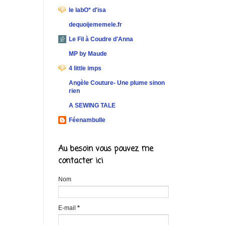
le labO* d'isa
dequoijememele.fr
Le Fil à Coudre d'Anna
MP by Maude
4 little imps
Angèle Couture- Une plume sinon
rien
A SEWING TALE
Féenambulle
Au besoin vous pouvez me
contacter ici
Nom
E-mail
*