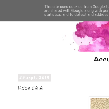
This site uses cookies from Google to 
are shared with Google along with per
statistics, and to detect and address
Accu
29 sept. 2015
Robe d'été