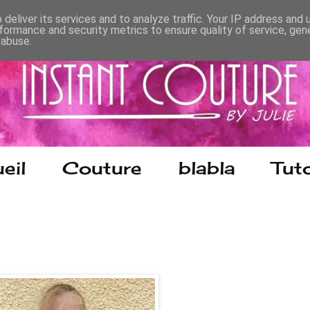
deliver its services and to analyze traffic. Your IP address and
formance and security metrics to ensure quality of service, ge
 abuse.
eil
Couture
blabla
Tuto