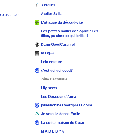
3 étoiles
Atelier Svila
le plus ancien
L'attaque du découd-vite
Les petites mains de Sophie : Les
filles, ça aime ce qui brille !!
DamnGoodCaramel
m Gg++
Lola couture
c'est qui qui coud?
Zélie Décousue
Lily sews...
Les Dessous d'Anna
joliesbobines.wordpress.com/
Je vous le donne Emile
La petite maison de Coco
M A D E B Y 6